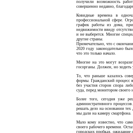
получили возможность работ
совершенно недавно, благода
Ковидные времена в одноч
профессиональной сфере. Огр
график работы из дома, пр
недвижимости ввиду отсутстви
и не выберется. Многие специ
другие страны.
Примечательно, что с окончани
2020 году законодательно был
что это только начало.
Многие на это могут возрази
госорганы. Должен, но ходить 
То, что раньше казалось сов
формы. Гражданский процесс в
без участия сторон спора либ
суда, перед монитором своего
Более того, сегодня уже ре
административного процессов. 
решать дело на основании тех 
мы дали на камеру смартфона.
Мало кому известно, что сам
своего рабочего времени. Оста
городских пробках, ожидание о