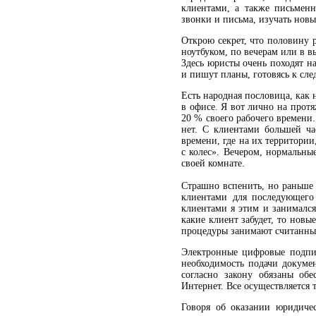
клиентами, а также письменн
звонки и письма, изучать нов
Открою секрет, что половину 
ноутбуком, по вечерам или в 
Здесь юристы очень походят на
и пишут планы, готовясь к сл
Есть народная пословица, как 
в офисе. Я вот лично на прот
20 % своего рабочего времени.
нет. С клиентами большей ча
времени, где на их территории
с колес». Вечером, нормальны
своей комнате.
Страшно вспенить, но раньше 
клиентами для последующего
клиентами я этим и занимался
какие клиент забудет, то новы
процедуры занимают считанные
Электронные цифровые подпис
необходимость подачи докумен
согласно закону обязаны обе
Интернет. Все осуществляется
Говоря об оказании юридичес