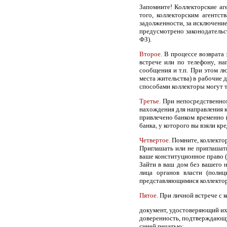
Запомните! Коллекторские аг
того, коллекторским агентс
задолженности, за исключение
предусмотрено законодательст
ФЗ).
Второе.
В процессе возврата 
встрече или по телефону, на
сообщения и т.п. При этом л
места жительства) в рабочие 
способами коллекторы могут то
Третье.
При непосредственном
нахождения для направления к
привлечено банком временно (
банка, у которого вы взяли кред
Четвертое.
Помните, коллектор
Приглашать или не приглашать
ваше конституционное право (
Зайти в ваш дом без вашего 
лица органов власти (полиц
представляющимися коллектор
Пятое.
При личной встрече с к
документ, удостоверяющий их 
доверенность, подтверждающу
синей печатью;