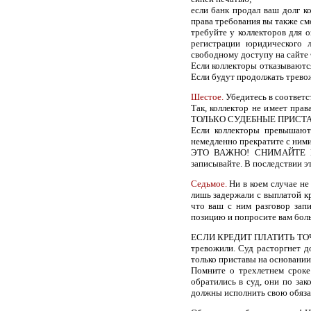
если банк продал ваш долг к
права требования вы также см
требуйте у коллекторов для 
регистрации юридического 
свободному доступу на сайте
Если коллекторы отказываютс
Если будут продолжать трево
Шестое.
Убедитесь в соответс
Так, коллектор не имеет прав
ТОЛЬКО СУДЕБНЫЕ ПРИСТАВЫ 
Если коллекторы превышают
немедленно прекратите с ними
ЭТО ВАЖНО! СНИМАЙТЕ И 
записывайте. В последствии эт
Седьмое.
Ни в коем случае не
лишь задержали с выплатой кр
что ваш с ним разговор запи
позицию и попросите вам боль
ЕСЛИ КРЕДИТ ПЛАТИТЬ ТОЧНО 
тревожили. Суд расторгнет д
только приставы на основании 
Помните о трехлетнем сроке
обратились в суд, они по зак
должны исполнить свою обязан