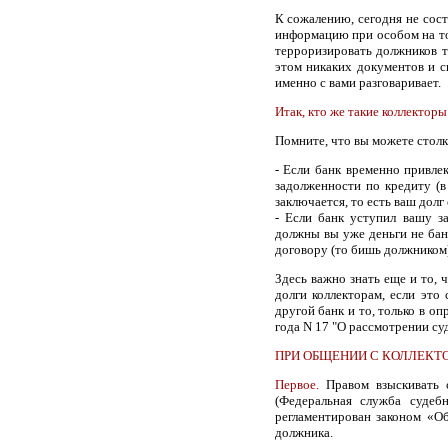
К сожалению, сегодня не сост
информацию при особом на то
терроризировать должников т
этом никаких документов и с
именно с вами разговаривает.
Итак, кто же такие коллекторы
Помните, что вы можете столк
- Если банк временно привле
задолженности по кредиту (в
заключается, то есть ваш долг 
- Если банк уступил вашу за
должны вы уже деньги не бан
договору (то бишь должником)
Здесь важно знать еще и то, 
долги коллекторам, если это
другой банк и то, только в о
года N 17 "О рассмотрении су
ПРИ ОБЩЕНИИ С КОЛЛЕКТ
Первое.
Правом взыскивать с
(Федеральная служба судеб
регламентирован законом «О
должника.