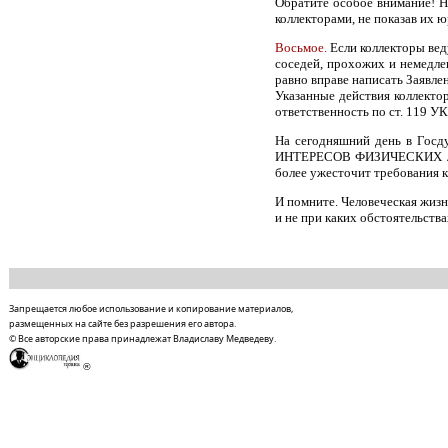
Обратите особое внимание! Н
коллекторами, не показав их ю
Восьмое.
Если коллекторы веду
соседей, прохожих и немедле
равно вправе написать Заявлен
Указанные действия коллекто
ответственность по ст. 119 У
На сегодняшний день в Гос
ИНТЕРЕСОВ ФИЗИЧЕСКИХ 
более ужесточит требования к
И помните. Человеческая жизн
и не при каких обстоятельства
Запрещается любое использование и копирование материалов,
размещенных на сайте без разрешения его автора.
© Все авторские права принадлежат Владиславу Медведеву.
®